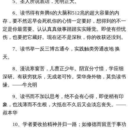
5、圣人所说底话，光明正大。
6、读书得有奔腾6的大脑和512兆的超大容量的内
存，要不然迟早会死机你的心情一定要好，想得到的不一
定是你最需要。认认真真做事踏踏实实睡觉。即使有些忧
伤，也要把它藏好。现在还不是深秋，你的收获还没到。
7、读书举一反三博古通今，实践触类旁通改地 换
天。
8、漫说寒窗苦，儿曹正少年。阴宜分寸惜，学应细
深研。有获穷犹乐，无成老可怜。荣华身外物，莫负读书
缘。——牛允明
9、读书而不加以思考，绝不会有心得，即使稍有印
象，也浅薄而不生根，大抵在不久后又会淡忘丧失。——
叔本华
10、学者要收拾精神并归一路；如修德而留意于事功