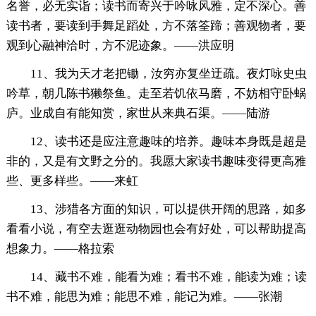
名誉，必无实诣；读书而寄兴于吟咏风雅，定不深心。善
读书者，要读到手舞足蹈处，方不落筌蹄；善观物者，要
观到心融神洽时，方不泥迹象。——洪应明
11、我为天才老把锄，汝穷亦复坐迂疏。夜灯咏史虫
吟草，朝几陈书獭祭鱼。走至若饥依马磨，不妨相守卧蜗
庐。业成自有能知赏，家世从来典石渠。——陆游
12、读书还是应注意趣味的培养。趣味本身既是超是
非的，又是有文野之分的。我愿大家读书趣味变得更高雅
些、更多样些。——来虹
13、涉猎各方面的知识，可以提供开阔的思路，如多
看看小说，有空去逛逛动物园也会有好处，可以帮助提高
想象力。——格拉索
14、藏书不难，能看为难；看书不难，能读为难；读
书不难，能思为难；能思不难，能记为难。——张潮