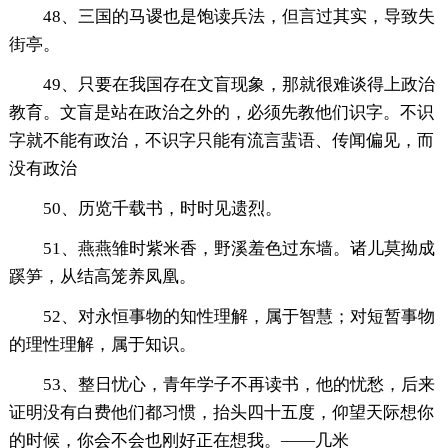
48、三国的马谡也是饱读兵法，但言过其实，导致失
街亭。
49、只要在我国存在文盲现象，那就很难谈得上政治
教育。文盲是站在政治之外的，必须先教他们识字。不识
字就不能有政治，不识字只能有流言蜚语、传闻偏见，而
没有政治
50、历览千载书，时时见遗烈。
51、燕燕雏时紫米香，野溪羞色过东墙。诸儿莫拗成
蹊笋，从结高笼养凤凰。
52、对永恒事物的知性理解，属于智慧；对短暂事物
的理性理解，属于知识。
53、整日忧心，青年学子不再读书，他的忧愁，后来
证明没有白费他们都习惯，抬头四十五度，仰望天际想你
的时候，你会不会也刚好正在想我。——几米