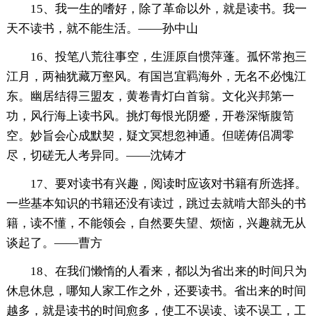
15、我一生的嗜好，除了革命以外，就是读书。我一
天不读书，就不能生活。——孙中山
16、投笔八荒往事空，生涯原自惯萍蓬。孤怀常抱三
江月，两袖犹藏万壑风。有国岂宜羁海外，无名不必愧江
东。幽居结得三盟友，黄卷青灯白首翁。文化兴邦第一
功，风行海上读书风。挑灯每恨光阴蹙，开卷深惭腹笥
空。妙旨会心成默契，疑文冥想忽神通。但嗟俦侣凋零
尽，切磋无人考异同。——沈铸才
17、要对读书有兴趣，阅读时应该对书籍有所选择。
一些基本知识的书籍还没有读过，跳过去就啃大部头的书
籍，读不懂，不能领会，自然要失望、烦恼，兴趣就无从
谈起了。——曹方
18、在我们懒惰的人看来，都以为省出来的时间只为
休息休息，哪知人家工作之外，还要读书。省出来的时间
越多，就是读书的时间愈多，使工不误读、读不误工，工