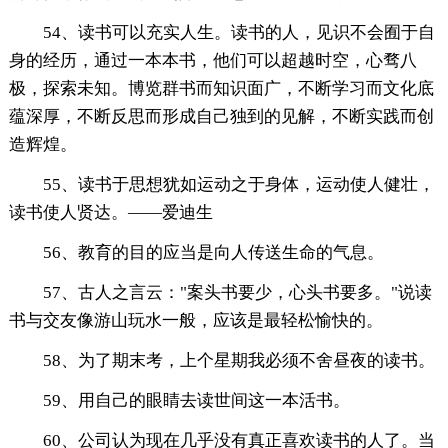
54、读书可以充实人生。读书的人，见识不会囿于自
身的经历，通过一本本书，他们可以超越时空，心骛八
极，探索未知。博览群书而知识面广，不断学习而文化底
蕴深厚，不断反思而形成自己独到的见解，不断实践而创
造辉煌。
55、读书于思想犹如运动之于身体，运动使人健壮，
读书使人贤达。——爱迪生
56、教育的目的应当是向人传送生命的气息。
57、古人之言云："案头书要少，心头书要多。"说读
书与交友像游山玩水一般，应该是最轻松愉快的。
58、为了期末考，上个星期我必须不舍昼夜的读书。
59、用自己的眼睛去读世间这一本活书。
60、公司认为现在几乎没有真正喜欢读书的人了。当