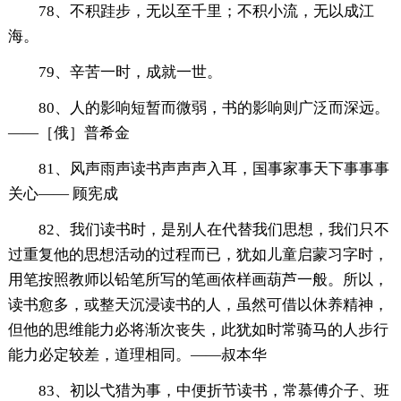
78、不积跬步，无以至千里；不积小流，无以成江
海。
79、辛苦一时，成就一世。
80、人的影响短暂而微弱，书的影响则广泛而深远。
——［俄］普希金
81、风声雨声读书声声声入耳，国事家事天下事事事
关心—— 顾宪成
82、我们读书时，是别人在代替我们思想，我们只不
过重复他的思想活动的过程而已，犹如儿童启蒙习字时，
用笔按照教师以铅笔所写的笔画依样画葫芦一般。所以，
读书愈多，或整天沉浸读书的人，虽然可借以休养精神，
但他的思维能力必将渐次丧失，此犹如时常骑马的人步行
能力必定较差，道理相同。——叔本华
83、初以弋猎为事，中便折节读书，常慕傅介子、班