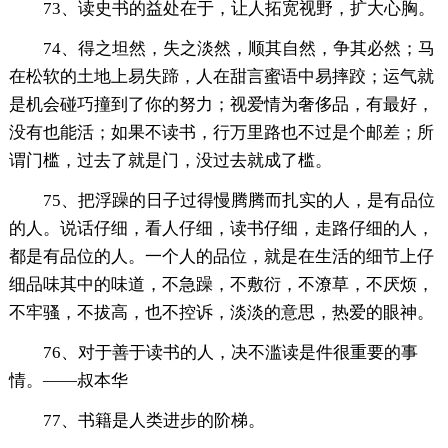
73、读史书的益处在于，让人拓宽视野，扩大心胸。
74、得之坦然，失之淡然，顺其自然，争其必然；马
在松软的土地上易失蹄，人在甜言蜜语中易摔跤；运气就
是机会碰巧撞到了你的努力；视爱情为奢侈品，有最好，
没有也能活；如果不读书，行万里路也不过是个邮差；所
谓门槛，过去了就是门，没过去就成了槛。
75、把浮躁的日子过得慢腾腾而扎实的人，是有品位
的人。说话仔细，看人仔细，读书仔细，走路仔细的人，
都是有品位的人。一个人的品位，就是在生活的细节上仔
细品味其中的味道，不急躁，不敷衍，不潦草，不厌烦，
不牢骚，不拔高，也不控诉，淡淡的意思，热爱的眼神。
76、对于善于读书的人，决不滥读是件很重要的事
情。——叔本华
77、书籍是人类进步的阶梯。