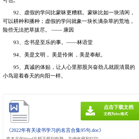
可也。
92、虚假的学问比蒙昧更糟糕。蒙昧比如一块清闲，
可以耕种和播种；虚假的学问就象一块长满杂草的荒地，
险些无法把草拔尽。 —— 康因
93、念书是至乐的事。——林语堂
94、美是文明， 美是伶俐 ，美是奉献。
95、真诚的体贴，让人心里那股兴奋劲儿就跟清晨的
小鸟迎着春天的向阳一样。
点击下载文档
文档为doc格式
《2022年有关读书学习的名言合集95句.doc》
将本文的Word文档下载到电脑，方便收藏和打印