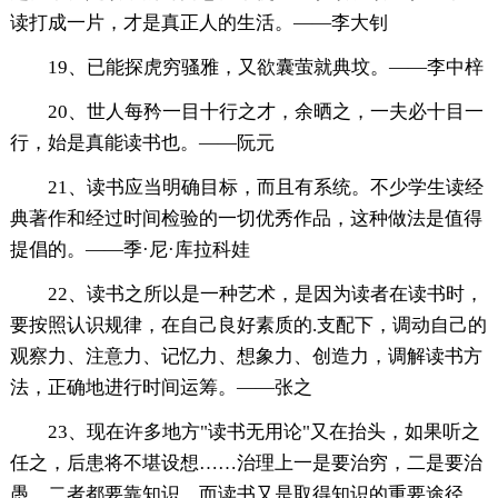
读打成一片，才是真正人的生活。——李大钊
19、已能探虎穷骚雅，又欲囊萤就典坟。——李中梓
20、世人每矜一目十行之才，余晒之，一夫必十目一
行，始是真能读书也。——阮元
21、读书应当明确目标，而且有系统。不少学生读经
典著作和经过时间检验的一切优秀作品，这种做法是值得
提倡的。——季·尼·库拉科娃
22、读书之所以是一种艺术，是因为读者在读书时，
要按照认识规律，在自己良好素质的.支配下，调动自己的
观察力、注意力、记忆力、想象力、创造力，调解读书方
法，正确地进行时间运筹。——张之
23、现在许多地方"读书无用论"又在抬头，如果听之
任之，后患将不堪设想……治理上一是要治穷，二是要治
愚。二者都要靠知识，而读书又是取得知识的重要途径。