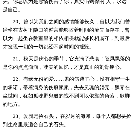
关。你总以为是感情伤害了你，其实伤到你的`人，永远
是自己。
20、曾以为我们之间的感情能够长久，曾以为我们曾
经坐在古树下随口的誓言能够随着时间的流失而存在，曾
以为一起坐在教室里的相依相畏就能够长相厮守，到最后
才发现一切的一切都经不起时间的摧毁。
21、秋天是伤心的季节，它充满了悲哀！随风飘落的
是你的点点滴滴，凄美的回忆，才是真正的刻骨铭心。
22、有缘无份的爱……累的伤透了心，没有相守一生
的承诺，带着满身的伤痕累累，失去灵魂的躯壳，飘零在
尘世间，犹如孤魂野鬼般的找不到可以依靠的角落，歇脚
的地方。
23、爱就是捡石头， 在岁月的海滩，每个人都想要捡
到生命里最适合自己的石头。