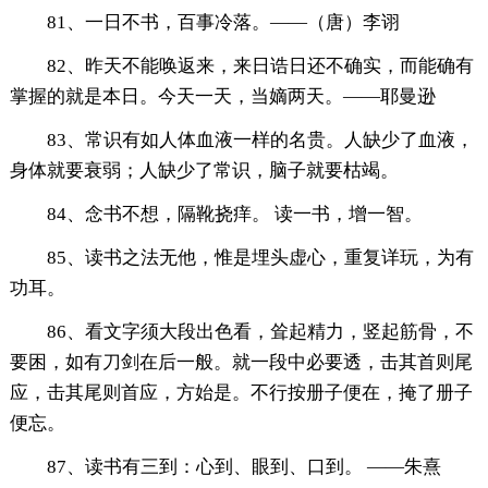
81、一日不书，百事冷落。——（唐）李诩
82、昨天不能唤返来，来日诰日还不确实，而能确有
掌握的就是本日。今天一天，当嫡两天。——耶曼逊
83、常识有如人体血液一样的名贵。人缺少了血液，
身体就要衰弱；人缺少了常识，脑子就要枯竭。
84、念书不想，隔靴挠痒。 读一书，增一智。
85、读书之法无他，惟是埋头虚心，重复详玩，为有
功耳。
86、看文字须大段出色看，耸起精力，竖起筋骨，不
要困，如有刀剑在后一般。就一段中必要透，击其首则尾
应，击其尾则首应，方始是。不行按册子便在，掩了册子
便忘。
87、读书有三到：心到、眼到、口到。 ——朱熹