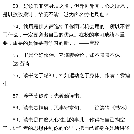
53、好读书非求身后之名，但异见异闻，心之所愿，
是以孜孜搜讨，欲罢不能，岂为声名劳七尺也？
54、简历是供人筛选给予你面试机会用的，所以不管
写什么，一定要突出自己的优点。在校的学习成绩不重
要，重要的是你要有学习的能力。——唐骏
55、书是个好伙伴。它满腹经纶，却不喋喋不休。
——达·芬奇
56、读书之于精神，恰如运动之于身体。作者：爱迪
生
57、养子莫徒使；先教勤读书。
58、读书贵神解，无事守章句。——徐洪钧《书怀》
59、读书是件磨人心性儿的事儿，你得把自己掏空
了，让作者的思想住到你的心里，把自己置身在她所讲述