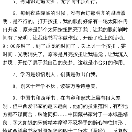
5、有知识走遍天涯，无学问寸步难行。
6、每到夜幕降临的时候，没有台灯那明亮的眼睛照
明，是不行的。打开按扭，我的眼前好像有一轮太阳在冉
冉升起，原来是那个太阳按扭照亮了我，让我的眼前刹时
间有了光明，让我读书写字做作业，开始了晚上的活动。
9：00多钟了，到了睡觉的时间了，关上另一个按扭，霎
时间，光明消失了。原来是月亮按扭让我睡觉，让我沉入
梦境，开始了属于我自己的美梦。这就是小台灯的作用。
7、学习是领悟别人，创新是做出自我。
8、别来十年学不厌，读破万卷诗愈美。
9、中国书和西洋书，在内容和形式上虽有很大差
别，但中西爱书家的趣味趋向，他们的搜集范围，有些地
方都不谋而合，殊途同归……中国藏书家对于一本纸墨精
良，字大如钱的宋椠精本摩挲不忍释手的醉心神往情形，
恰如西洋藏书家对哥顿堡的四十二行本《圣经》，反复数