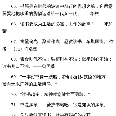
65、书籍是在时代的波涛中航行的思想之船，它留意
翼翼地把珍重的货物运送给一代又一代。——培根
66、读书要成为生活的必需，工作的必需！——邓加
荣
67、凿壁偷光，聚萤作囊；忍贫读书，车胤匡衡。 作
者：（元）许名奎
68、素食则气不浊；独宿则神不浊；默坐则心不浊；
读书则口不浊。——曾国藩
69、"一本好书像一艘船，带领我们从狭隘的地方，
驶向无限广阔的生活海洋。"
70、"读书越多，精神就愈健壮而勇敢。"
71、书是源泉——爱护书籍吧，它是知识的源泉。
72、你只要认真读书，就会有很好的收获。