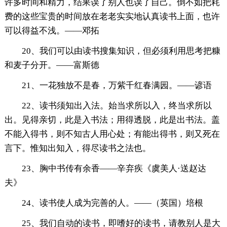
许多时间和精力，结果误了别人也误了自己。倒不如把耗
费的这些宝贵的时间放在老老实实地认真读书上面，也许
可以得益不浅。——邓拓
20、我们可以由读书搜集知识，但必须利用思考把糠
和麦子分开。——富斯德
21、一花独放不是春，万紫千红春满园。——谚语
22、读书须知出入法。始当求所以入，终当求所以
出。见得亲切，此是入书法；用得透脱，此是出书法。盖
不能入得书，则不知古人用心处；有能出得书，则又死在
言下。惟知出知入，得尽读书之法也。
23、胸中书传有余香——辛弃疾《虞美人·送赵达
夫》
24、读书使人成为完善的人。——（英国）培根
25、我们自动的读书，即嗜好的读书，请教别人是大