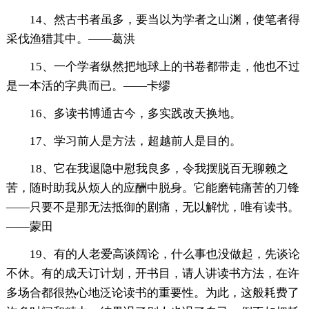
14、然古书者虽多，要当以为学者之山渊，使笔者得
采伐渔猎其中。——葛洪
15、一个学者纵然把地球上的书卷都带走，他也不过
是一本活的字典而已。——卡缪
16、多读书博通古今，多实践改天换地。
17、学习前人是方法，超越前人是目的。
18、它在我退隐中慰我良多，令我摆脱百无聊赖之
苦，随时助我从烦人的应酬中脱身。它能磨钝痛苦的刀锋
——只要不是那无法抵御的剧痛，无以解忧，唯有读书。
——蒙田
19、有的人老爱高谈阔论，什么事也没做起，先谈论
不休。有的成天订计划，开书目，请人讲读书方法，在许
多场合都很热心地泛论读书的重要性。为此，这般耗费了