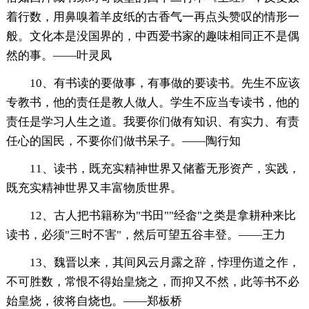
着行数，用鼻嗅着羊皮纸的古香气一再点头赞叹的情形一
般。文化本是没国界的，中西爱书家的趣味相同正不是偶
然的事。——叶灵凤
10、有书读的要做事，有事做的要读书。先生不应该
专教书，他的责任是教人做人。学生不应当专读书，他的
责任是学习人生之道。我要你们做有知识、有实力、有责
任心的国民，不要你们做书呆子。——陶行知
11、读书，既充实精神世界又储蓄无形资产，实践，
既充实精神世界又丰富物质世界。
12、古人把书籍称为"书田""经畲"之类是拿耕种来比
读书，必须"三时不害"，然后可望五谷丰登。——王力
13、魏晋以来，其间风云月露之辞，悖理伤道之作，
不可胜数，常恨不得始皇烧之，而抑又不然，此等书不必
始皇烧，彼将自烧也。——郑板桥