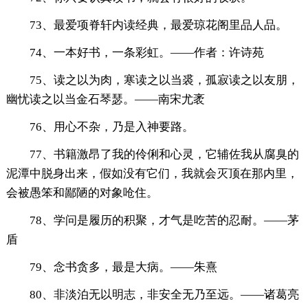
73、最爱项脊轩内读经典，最爱琼花阁里品人品。
74、一本好书，一条彩虹。——作者：许诗苑
75、读之以为肉，寒读之以当裘，孤寂读之以友朋，
幽忧读之以当金石琴瑟。——南宋尤袤
76、用心不杂，乃是入神要路。
77、书籍激昂了我的伶俐和心灵，它辅佐我从腐臭的
泥潭中脱身出来，假如没有它们，我就会灭顶在那内里，
会被愚笨和鄙陋的对象呛住。
78、学问是履历的积聚，才气是吃苦的忍耐。——茅
盾
79、念书贪多，最是大病。——朱熹
80、非淡泊无以明志，非安全无乃至远。——诸葛亮