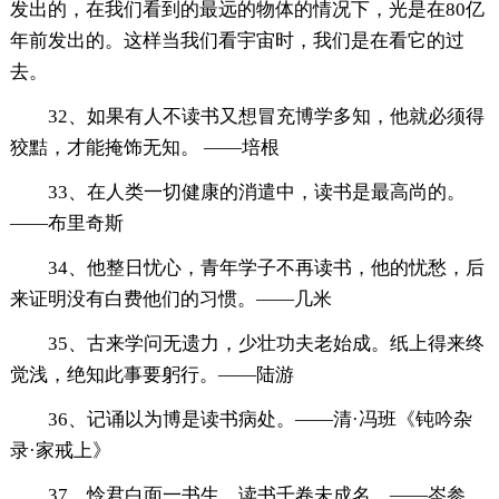
发出的，在我们看到的最远的物体的情况下，光是在80亿
年前发出的。这样当我们看宇宙时，我们是在看它的过
去。
32、如果有人不读书又想冒充博学多知，他就必须得
狡黠，才能掩饰无知。 ——培根
33、在人类一切健康的消遣中，读书是最高尚的。
——布里奇斯
34、他整日忧心，青年学子不再读书，他的忧愁，后
来证明没有白费他们的习惯。——几米
35、古来学问无遗力，少壮功夫老始成。纸上得来终
觉浅，绝知此事要躬行。——陆游
36、记诵以为博是读书病处。——清·冯班《钝吟杂
录·家戒上》
37、怜君白面一书生，读书千卷未成名。——岑参