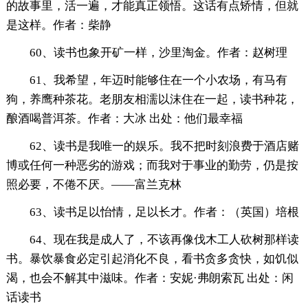
的故事里，活一遍，才能真正领悟。这话有点矫情，但就
是这样。作者：柴静
60、读书也象开矿一样，沙里淘金。作者：赵树理
61、我希望，年迈时能够住在一个小农场，有马有
狗，养鹰种茶花。老朋友相濡以沫住在一起，读书种花，
酿酒喝普洱茶。作者：大冰 出处：他们最幸福
62、读书是我唯一的娱乐。我不把时刻浪费于酒店赌
博或任何一种恶劣的游戏；而我对于事业的勤劳，仍是按
照必要，不倦不厌。——富兰克林
63、读书足以怡情，足以长才。作者：（英国）培根
64、现在我是成人了，不该再像伐木工人砍树那样读
书。暴饮暴食必定引起消化不良，看书贪多贪快，如饥似
渴，也会不解其中滋味。作者：安妮·弗朗索瓦 出处：闲
话读书