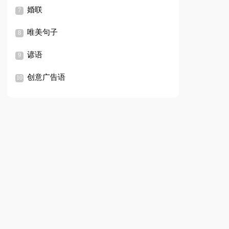
婚联
唯美句子
谚语
创意广告语