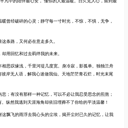
， 平凡中的陪伴最心安， 懂你的人最温暖。日久见人心，留到最
温暖曾经破碎的心灵；静守每一寸时光，不惊，不惧，无争，
。
准这条路，又何必在意走多久。
，却用回忆和过去羁绊我的未来。
年相思叹缘浅，千里河堤几度宽。身冷寂，影孤单。独独兰舟
何彼岸无人语，解我心迷做我仙。天地茫茫青石烂，时光末尾
伤悲；有没有那样一种记忆，可以不必让我忍受思念的煎熬；
有。纵然我逃到天涯海角却依旧埋葬不了你给的平淡温馨！
谢这飘飞的雨浮去我心头的尘埃，揭开尘封已久的记忆，让我