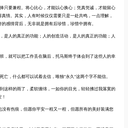
追捧只要兼程。将心比心，才能以心换心；凭真凭诚，才能留心
得真情。其实，人有时候仅仅需要只是一处共鸣，一点理解，
好的感情背后，无非就是拥有后珍惜，珍惜中拥有。
动，是人的真正的功能；人的创造活动，是人的真正的功能；人
下班，就可以把工作丢在脑后，托马斯终于体会到了这些人的幸
死亡，什么都可以试着去信，唯独"永久"这两个字不能信。
见到这样的雨了，柔软缠绵，一如你的目光，轻轻拂过我落寞的
安！
也没有伤痕，但愿你平安一程又一程，但愿所有的美好装满您