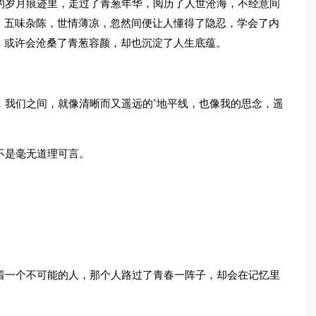
的岁月痕迹里，走过了青葱年华，阅历了人世沧海，不经意间
。五味杂陈，世情薄凉，忽然间便让人懂得了隐忍，学会了内
，或许会沧桑了青葱容颜，却也沉淀了人生底蕴。
，我们之间，就像清晰而又遥远的`地平线，也像我的思念，遥
不是毫无道理可言。
着一个不可能的人，那个人路过了青春一阵子，却会在记忆里