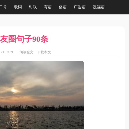
口号
歌词
对联
寄语
俗语
广告语
祝福语
友圈句子90条
21:19:39
阅读全文
下载本文