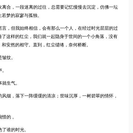
欢离合，一段迷离的过往，总需要记忆慢慢去沉淀，仿佛一坛
生若梦的寂寥与孤独。
诺言，但我始终相信，会有那么一个人，在经过时光层层的过
倦了这样的红尘，我们就一起隐身于世间的一个小角落，没有
，和安然的相守。直到，红尘缱绻，奈何桥断。
是皱纹。
声。
事就生气。
的风烟，落下一阵缓缓的清凉；世味沉厚，一树碧翠的情怀，
惜的 。
艳了谁的时光。