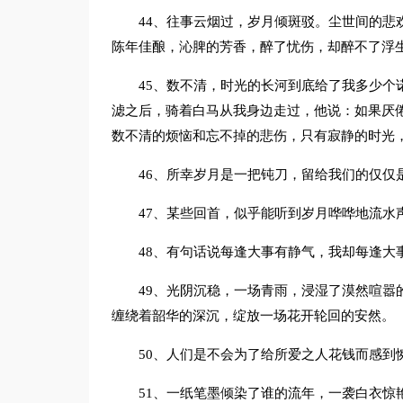
44、往事云烟过，岁月倾斑驳。尘世间的悲
陈年佳酿，沁脾的芳香，醉了忧伤，却醉不了浮
45、数不清，时光的长河到底给了我多少个
滤之后，骑着白马从我身边走过，他说：如果厌
数不清的烦恼和忘不掉的悲伤，只有寂静的时光
46、所幸岁月是一把钝刀，留给我们的仅仅
47、某些回首，似乎能听到岁月哗哗地流水
48、有句话说每逢大事有静气，我却每逢大
49、光阴沉稳，一场青雨，浸湿了漠然喧嚣
缠绕着韶华的深沉，绽放一场花开轮回的安然。
50、人们是不会为了给所爱之人花钱而感到惋
51、一纸笔墨倾染了谁的流年，一袭白衣惊