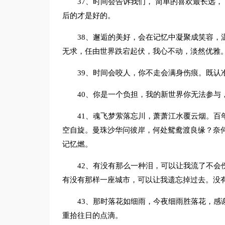
37、时间会告诉我们， 简单的喜欢最长远
后的才是好的。
38、邂逅的美好，会在记忆中凝聚成笑容，
无求，任由世界跌宕起伏，我心不动，淡然优雅
39、时间会咬人，你不走会满身伤痕。既认
40、你是一个负担，我的新世界你无法参与
41、魂飞梦萦落忘川，萧萧江水覆云烟。百
空自旋。曼珠沙华问彼岸，何处鸳鸯渡良缘？奈
记忆燃。
42、有没有那么一种泪，可以让我流了不会
有没有那样一座城市，可以让我遗忘掉过去。没
43、那时落花如细雨，今夜细雨胜落花，感
重拾往日的点滴。